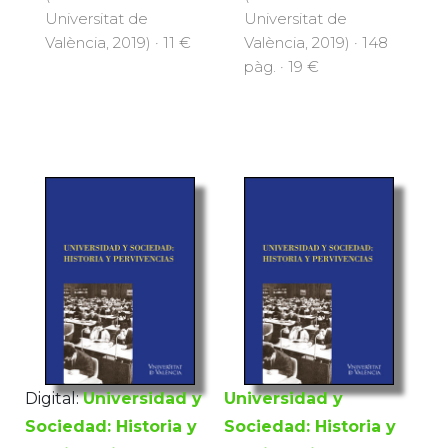
Universitat de
Universitat de
València, 2019) · 11 €
València, 2019) · 148
pàg. · 19 €
Digital:
Universidad y
Universidad y
Sociedad: Historia y
Sociedad: Historia y