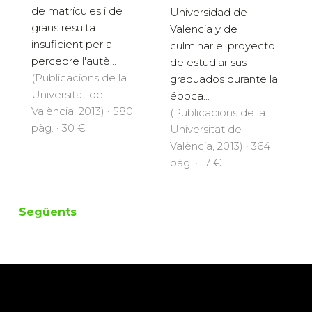
de matrícules i de
Universidad de
graus resulta
Valencia y de
insuficient per a
culminar el proyecto
percebre l'autè...
de estudiar sus
(Publicacions de la
graduados durante la
Universitat de
época...
València, 2013) · 580
(Publicacions de la
pàg. · 30 €
Universitat de
València, 2013) · 364
pàg. · 17 €
Següents