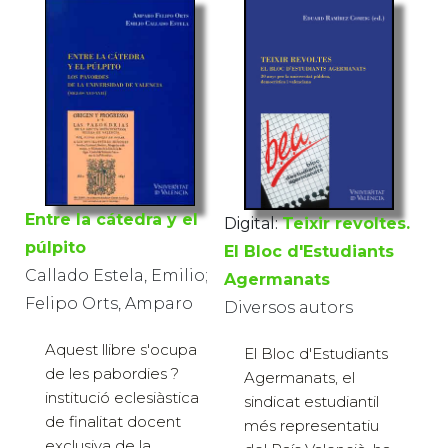
Entre la cátedra y el
Digital:
Teixir revoltes.
púlpito
El Bloc d'Estudiants
Callado Estela, Emilio;
Agermanats
Felipo Orts, Amparo
Diversos autors
Aquest llibre s'ocupa
El Bloc d'Estudiants
de les pabordies ?
Agermanats, el
institució eclesiàstica
sindicat estudiantil
de finalitat docent
més representatiu
exclusiva de la