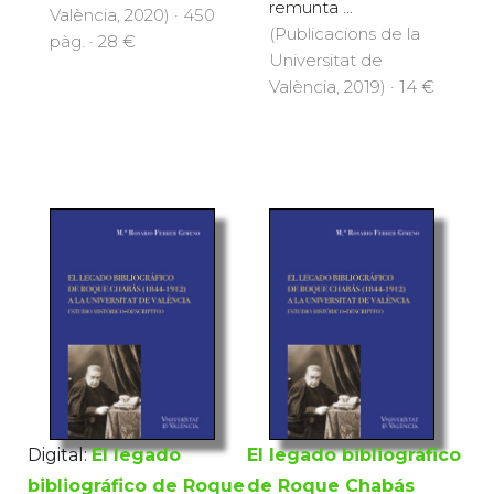
remunta ...
València, 2020) · 450
(Publicacions de la
pàg. · 28 €
Universitat de
València, 2019) · 14 €
Digital:
El legado
El legado bibliográfico
bibliográfico de Roque
de Roque Chabás