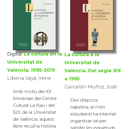
Digital:
La cultura en la
La cultura a la
Universitat de
Universitat de
València: 1985-2019
València. Del segle XIX
Liberia Vayá, Irene
a 1985
Garcelán Muñoz, José
Amb motiu del XX
Aniversari del Centre
Des d'època
Cultural La Nau i del
isabelina, el món
520 de la Universitat
estudiantil ha intentat
de València, aquest
organitzar-se per
llibre recull la història
satisfer les inquietuds