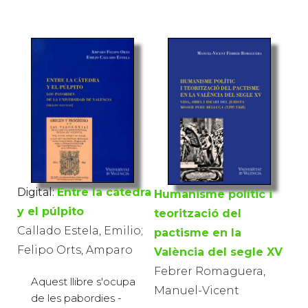
Digital:
Entre la cátedra
Humanisme polític i
y el púlpito
teorització del
Callado Estela, Emilio;
pactisme en la
Felipo Orts, Amparo
València del segle XV
Febrer Romaguera,
Aquest llibre s'ocupa
Manuel-Vicent
de les pabordies -