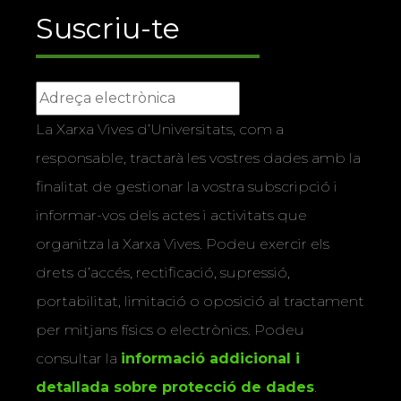
Suscriu-te
La Xarxa Vives d’Universitats, com a
responsable, tractarà les vostres dades amb la
finalitat de gestionar la vostra subscripció i
informar-vos dels actes i activitats que
organitza la Xarxa Vives. Podeu exercir els
drets d’accés, rectificació, supressió,
portabilitat, limitació o oposició al tractament
per mitjans físics o electrònics. Podeu
consultar la
informació addicional i
detallada sobre protecció de dades
.