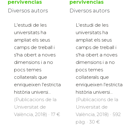
pervivencias
pervivencias
Diversos autors
Diversos autors
L'estudi de les
L'estudi de les
universitats ha
universitats ha
ampliat els seus
ampliat els seus
camps de treball i
camps de treball i
s'ha obert a noves
s'ha obert a noves
dimensions i a no
dimensions i a no
pocs temes
pocs temes
col·laterals que
col·laterals que
enriqueixen l'estricta
enriqueixen l'estricta
història universi...
història universi...
(Publicacions de la
(Publicacions de la
Universitat de
Universitat de
València, 2018) · 17 €
València, 2018) · 592
pàg. · 30 €