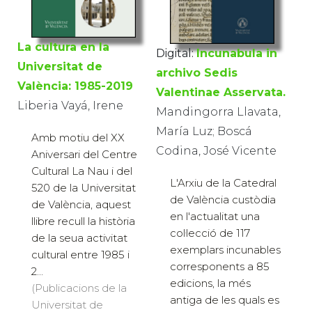
La cultura en la
Digital:
Incunabula in
Universitat de
archivo Sedis
València: 1985-2019
Valentinae Asservata.
Liberia Vayá, Irene
Mandingorra Llavata,
María Luz; Boscá
Amb motiu del XX
Codina, José Vicente
Aniversari del Centre
Cultural La Nau i del
L'Arxiu de la Catedral
520 de la Universitat
de València custòdia
de València, aquest
en l'actualitat una
llibre recull la història
col·lecció de 117
de la seua activitat
exemplars incunables
cultural entre 1985 i
corresponents a 85
2...
edicions, la més
(Publicacions de la
antiga de les quals es
Universitat de