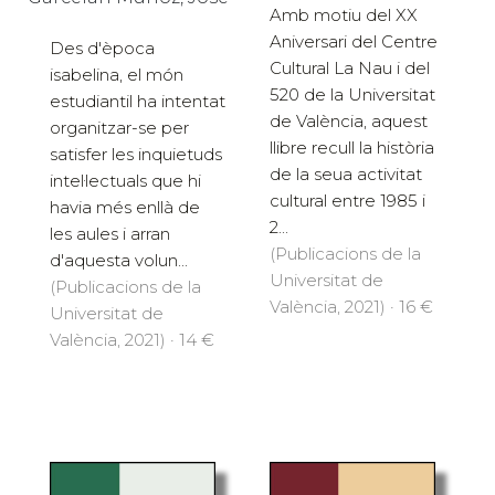
Amb motiu del XX
Aniversari del Centre
Des d'època
Cultural La Nau i del
isabelina, el món
520 de la Universitat
estudiantil ha intentat
de València, aquest
organitzar-se per
llibre recull la història
satisfer les inquietuds
de la seua activitat
intel·lectuals que hi
cultural entre 1985 i
havia més enllà de
2...
les aules i arran
(Publicacions de la
d'aquesta volun...
Universitat de
(Publicacions de la
València, 2021) · 16 €
Universitat de
València, 2021) · 14 €