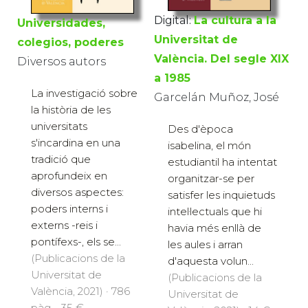
Digital:
La cultura a la
Universidades,
Universitat de
colegios, poderes
València. Del segle XIX
Diversos autors
a 1985
La investigació sobre
Garcelán Muñoz, José
la història de les
universitats
Des d'època
s'incardina en una
isabelina, el món
tradició que
estudiantil ha intentat
aprofundeix en
organitzar-se per
diversos aspectes:
satisfer les inquietuds
poders interns i
intel·lectuals que hi
externs -reis i
havia més enllà de
pontífexs-, els se...
les aules i arran
(Publicacions de la
d'aquesta volun...
Universitat de
(Publicacions de la
València, 2021) · 786
Universitat de
pàg. · 35 €