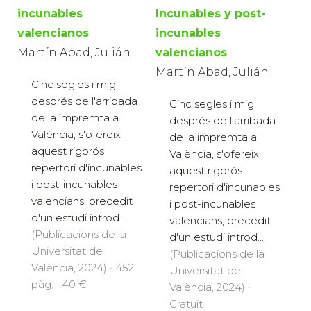
incunables
Incunables y post-
valencianos
incunables
Martín Abad, Julián
valencianos
Martín Abad, Julián
Cinc segles i mig
després de l'arribada
Cinc segles i mig
de la impremta a
després de l'arribada
València, s'ofereix
de la impremta a
aquest rigorós
València, s'ofereix
repertori d'incunables
aquest rigorós
i post-incunables
repertori d'incunables
valencians, precedit
i post-incunables
d'un estudi introd...
valencians, precedit
(Publicacions de la
d'un estudi introd...
Universitat de
(Publicacions de la
València, 2024) · 452
Universitat de
pàg. · 40 €
València, 2024) ·
Gratuït