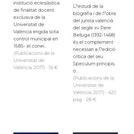
institució eclesiàstica
L?estudi de la
de finalitat docent
biografia i de l?obra
exclusiva de la
del jurista valencià
Universitat de
del segle xv Pere
València erigida sota
Belluga (1392-1468)
control municipal en
és el complement
1585- el conei...
necessari a l?edició
(Publicacions de la
crítica del seu
Universitat de
Speculum principis,
València, 2017) · 16 €
o...
(Publicacions de la
Universitat de
València, 2017) · 420
pàg. · 28 €