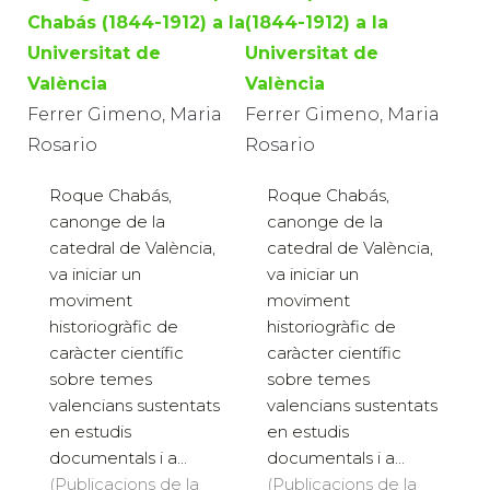
Chabás (1844-1912) a la
(1844-1912) a la
Universitat de
Universitat de
València
València
Ferrer Gimeno, Maria
Ferrer Gimeno, Maria
Rosario
Rosario
Roque Chabás,
Roque Chabás,
canonge de la
canonge de la
catedral de València,
catedral de València,
va iniciar un
va iniciar un
moviment
moviment
historiogràfic de
historiogràfic de
caràcter científic
caràcter científic
sobre temes
sobre temes
valencians sustentats
valencians sustentats
en estudis
en estudis
documentals i a...
documentals i a...
(Publicacions de la
(Publicacions de la