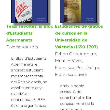
Estudiantes de grados
Teixir revoltes. El Bloc
de cursos en la
d'Estudiants
Universidad de
Agermanats
Valencia (1650-1707)
Diversos autors
Felipo Orts, Amparo;
El Bloc d'Estudiants
Miralles Vives,
Agermanats, el
Francisca; Peris Felipo,
sindicat estudiantil
Francisco Javier
més representatiu
del País Valencià, ha
Amb la doble
assolit trenta anys
aspiració de
d'activitat
contribuir al millor
continuada. El BEA
coneixement de la
és una organització
història de la