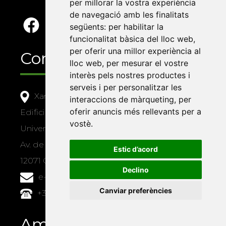
per millorar la vostra experiència
de navegació amb les finalitats
següents:
per habilitar la
funcionalitat bàsica del lloc web
,
per oferir una millor experiència al
Contacte
lloc web
,
per mesurar el vostre
interès pels nostres productes i
serveis i per personalitzar les
Xarxa Vives d'Universitats
interaccions de màrqueting
,
per
oferir anuncis més rellevants per a
Edifici Àgora
vostè
.
Universitat Jaume I, local 10
Av. de Vicent Sos Baynat, s/n
Estic d’acord
12071 Castelló de la Plana
Declino
e-buc@vives.org
Canviar preferències
+34 964 72 89 93
Amb el suport