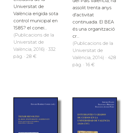
del País Valencià, ha
Universitat de
assolit trenta anys
València erigida sota
d'activitat
control municipal en
continuada. El BEA
1585? el conei...
és una organització
(Publicacions de la
cr...
Universitat de
(Publicacions de la
València, 2016) · 332
Universitat de
pàg. · 28 €
València, 2014) · 428
pàg. · 16 €