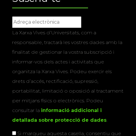
La Xarxa Vives d’Universitats, com a
responsable, tractarà les vostres dades amb la
finalitat de gestionar la vostra subscripció i
informar-vos dels actes i activitats que
organitza la Xarxa Vives. Podeu exercir els
drets d’accés, rectificació, supressió,
portabilitat, limitació o oposició al tractament
per mitjans físics o electrònics. Podeu
consultar la
informació addicional i
detallada sobre protecció de dades
.
Si marqueu aquesta casella, consentiu que