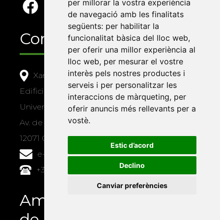
per millorar la vostra experiència
de navegació amb les finalitats
següents:
per habilitar la
Contacte
funcionalitat bàsica del lloc web
,
per oferir una millor experiència al
lloc web
,
per mesurar el vostre
interès pels nostres productes i
Xarxa Vives d'Universitats
serveis i per personalitzar les
Edifici Àgora
interaccions de màrqueting
,
per
Universitat Jaume I, local 10
oferir anuncis més rellevants per a
vostè
.
Av. de Vicent Sos Baynat, s/n
12071 Castelló de la Plana
Estic d’acord
e-buc@vives.org
Declino
+34 964 72 89 93
Canviar preferències
Amb el suport
de