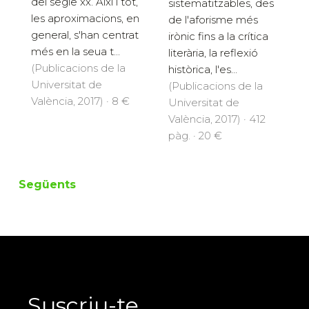
del segle xx. Així i tot,
sistematitzables, des
les aproximacions, en
de l'aforisme més
general, s'han centrat
irònic fins a la crítica
més en la seua t...
literària, la reflexió
(Publicacions de la
històrica, l'es...
Universitat de
(Publicacions de la
València, 2017) · 8 €
Universitat de
València, 2017) · 412
pàg. · 20 €
Següents
Suscriu-te