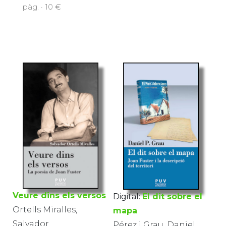
pàg. · 10 €
Veure dins els versos
Digital:
El dit sobre el
Ortells Miralles,
mapa
Salvador
Pérez i Grau, Daniel