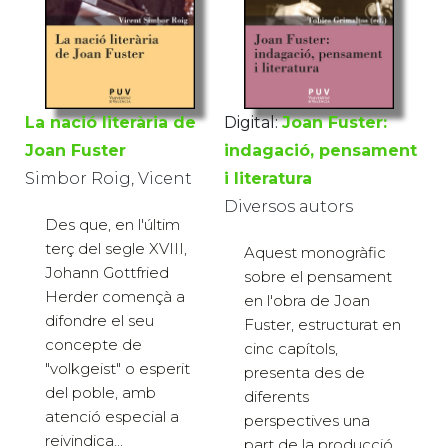
La nació literària de
Digital:
Joan Fuster:
Joan Fuster
indagació, pensament
Simbor Roig, Vicent
i literatura
Diversos autors
Des que, en l'últim
terç del segle XVIII,
Aquest monogràfic
Johann Gottfried
sobre el pensament
Herder començà a
en l'obra de Joan
difondre el seu
Fuster, estructurat en
concepte de
cinc capítols,
"volkgeist" o esperit
presenta des de
del poble, amb
diferents
atenció especial a
perspectives una
reivindica...
part de la producció