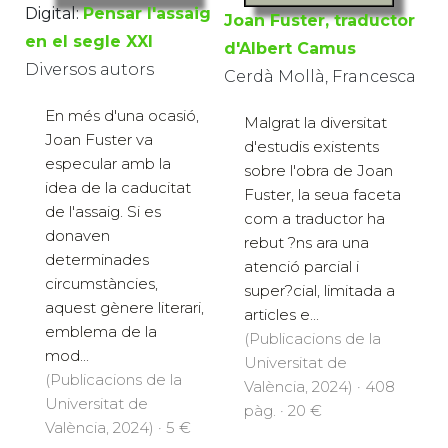
Digital:
Pensar l'assaig
Joan Fuster, traductor
en el segle XXI
d'Albert Camus
Diversos autors
Cerdà Mollà, Francesca
En més d'una ocasió,
Malgrat la diversitat
Joan Fuster va
d'estudis existents
especular amb la
sobre l'obra de Joan
idea de la caducitat
Fuster, la seua faceta
de l'assaig. Si es
com a traductor ha
donaven
rebut ?ns ara una
determinades
atenció parcial i
circumstàncies,
super?cial, limitada a
aquest gènere literari,
articles e...
emblema de la
(Publicacions de la
mod...
Universitat de
(Publicacions de la
València, 2024) · 408
Universitat de
pàg. · 20 €
València, 2024) · 5 €