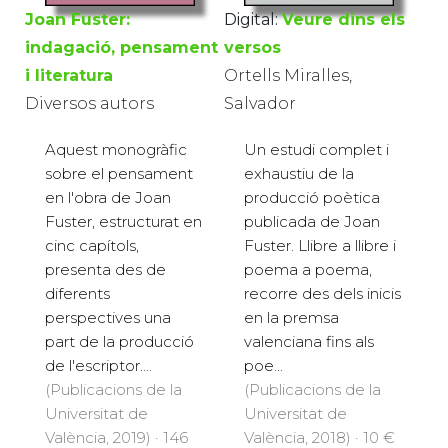
Joan Fuster:
Digital:
Veure dins els
indagació, pensament
versos
i literatura
Ortells Miralles,
Diversos autors
Salvador
Aquest monogràfic
Un estudi complet i
sobre el pensament
exhaustiu de la
en l'obra de Joan
producció poètica
Fuster, estructurat en
publicada de Joan
cinc capítols,
Fuster. Llibre a llibre i
presenta des de
poema a poema,
diferents
recorre des dels inicis
perspectives una
en la premsa
part de la producció
valenciana fins als
de l'escriptor....
poe...
(Publicacions de la
(Publicacions de la
Universitat de
Universitat de
València, 2019) · 146
València, 2018) · 10 €