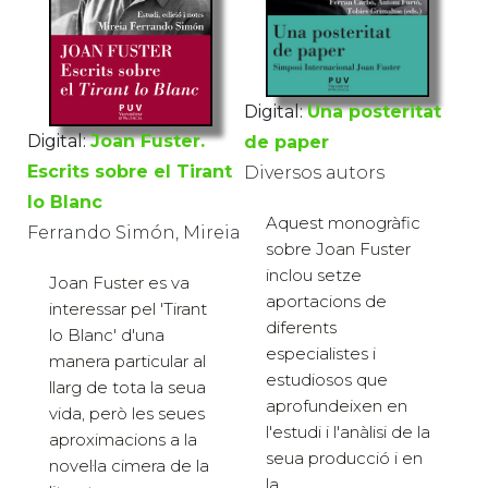
Digital:
Una posteritat
Digital:
Joan Fuster.
de paper
Escrits sobre el Tirant
Diversos autors
lo Blanc
Aquest monogràfic
Ferrando Simón, Mireia
sobre Joan Fuster
inclou setze
Joan Fuster es va
aportacions de
interessar pel 'Tirant
diferents
lo Blanc' d'una
especialistes i
manera particular al
estudiosos que
llarg de tota la seua
aprofundeixen en
vida, però les seues
l'estudi i l'anàlisi de la
aproximacions a la
seua producció i en
novel·la cimera de la
la ...