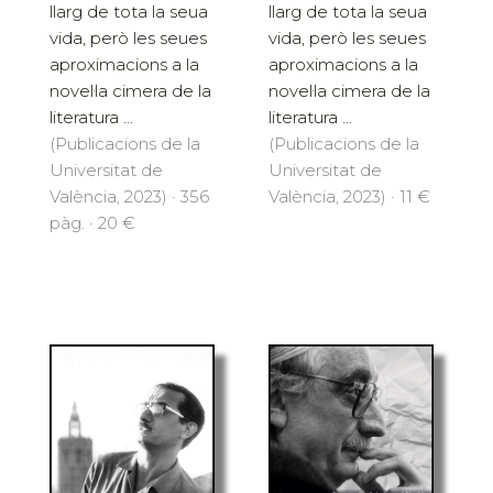
llarg de tota la seua
llarg de tota la seua
vida, però les seues
vida, però les seues
aproximacions a la
aproximacions a la
novel·la cimera de la
novel·la cimera de la
literatura ...
literatura ...
(Publicacions de la
(Publicacions de la
Universitat de
Universitat de
València, 2023) · 356
València, 2023) · 11 €
pàg. · 20 €