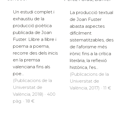
Un estudi complet i
La producció textual
exhaustiu de la
de Joan Fuster
producció poètica
abasta aspectes
publicada de Joan
difícilment
Fuster. Llibre a llibre i
sistematitzables, des
poema a poema,
de l'aforisme més
recorre des dels inicis
irònic fins a la crítica
en la premsa
literària, la reflexió
valenciana fins als
històrica, l'es...
poe...
(Publicacions de la
(Publicacions de la
Universitat de
Universitat de
València, 2017) · 11 €
València, 2018) · 400
pàg. · 18 €