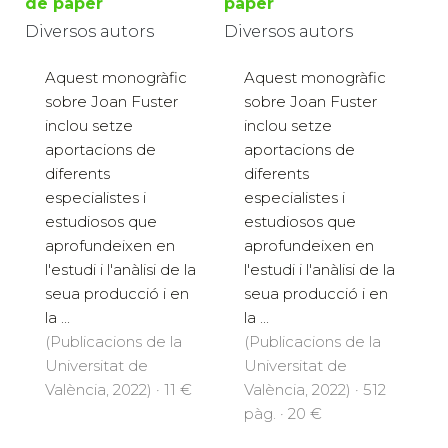
de paper
paper
Diversos autors
Diversos autors
Aquest monogràfic
Aquest monogràfic
sobre Joan Fuster
sobre Joan Fuster
inclou setze
inclou setze
aportacions de
aportacions de
diferents
diferents
especialistes i
especialistes i
estudiosos que
estudiosos que
aprofundeixen en
aprofundeixen en
l'estudi i l'anàlisi de la
l'estudi i l'anàlisi de la
seua producció i en
seua producció i en
la ...
la ...
(Publicacions de la
(Publicacions de la
Universitat de
Universitat de
València, 2022) · 11 €
València, 2022) · 512
pàg. · 20 €