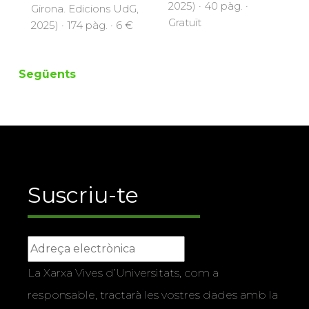
2025) · 40 pàg. ·
Girona. Edicions UdG,
Gratuït
2025) · 174 pàg. · 6 €
Següents
Suscriu-te
La Xarxa Vives d’Universitats, com a
responsable, tractarà les vostres dades amb la