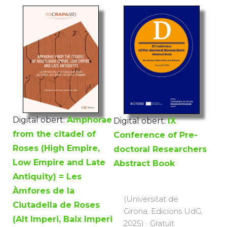
Digital obert:
Amphorae
Digital obert:
IX
from the citadel of
Conference of Pre-
Roses (High Empire,
doctoral Researchers
Low Empire and Late
Abstract Book
Antiquity) = Les
Àmfores de la
(Universitat de
Ciutadella de Roses
Girona. Edicions UdG,
(Alt Imperi, Baix Imperi
2025) · Gratuït