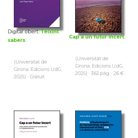
Digital obert:
Teixint
Cap a un futur incert
sabers
(Universitat de
(Universitat de
Girona. Edicions UdG,
Girona. Edicions UdG,
2025) · 362 pàg. · 26 €
2025) · Gratuït