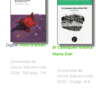
Digital:
Flors d’asfalt
El Cadaqués d'Anna
Maria Dalí
(Universitat de
Girona. Edicions UdG,
(Universitat de
2026) · 360 pàg. · 3 €
Girona. Edicions UdG,
2025) · 61 pàg. · 8 €