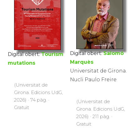
Digital obert:
Salomó
Digital obert:
Tourism
Marquès
mutations
Universitat de Girona.
Nucli Paulo Freire
(Universitat de
Girona. Edicions UdG,
2026) · 74 pàg. ·
(Universitat de
Gratuït
Girona. Edicions UdG,
2026) · 211 pàg. ·
Gratuït