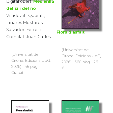
Digital obert:
Més enllà
del sí i del no
Viladevall, Queralt;
Linares Mustarós,
Salvador; Ferrer i
Flors d’asfalt
Comalat, Joan Carles
(Universitat de
(Universitat de
Girona. Edicions UdG,
Girona. Edicions UdG,
2026) · 360 pàg. · 26
2026) · 45 pàg. ·
€
Gratuït