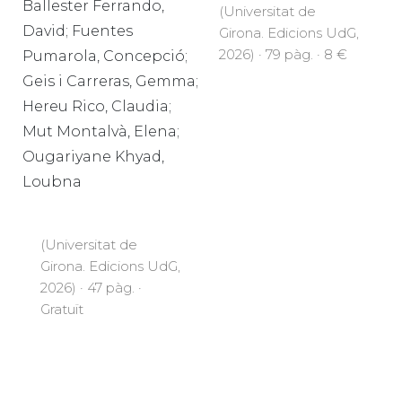
Ballester Ferrando,
(Universitat de
David; Fuentes
Girona. Edicions UdG,
2026) · 79 pàg. · 8 €
Pumarola, Concepció;
Geis i Carreras, Gemma;
Hereu Rico, Claudia;
Mut Montalvà, Elena;
Ougariyane Khyad,
Loubna
(Universitat de
Girona. Edicions UdG,
2026) · 47 pàg. ·
Gratuït