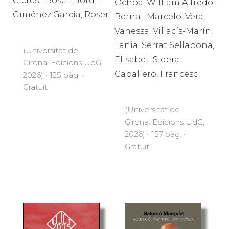
Cicres i Bosch, Jordi​ ​ ;
Ochoa, William Alfredo;
Giménez García, Roser
Bernal, Marcelo; Vera,
Vanessa; Villacís-Marín,
Tania; Serrat Sellabona,
(Universitat de
Elisabet; Sidera
Girona. Edicions UdG,
Caballero, Francesc
2026) · 125 pàg. ·
Gratuït
(Universitat de
Girona. Edicions UdG,
2026) · 157 pàg. ·
Gratuït