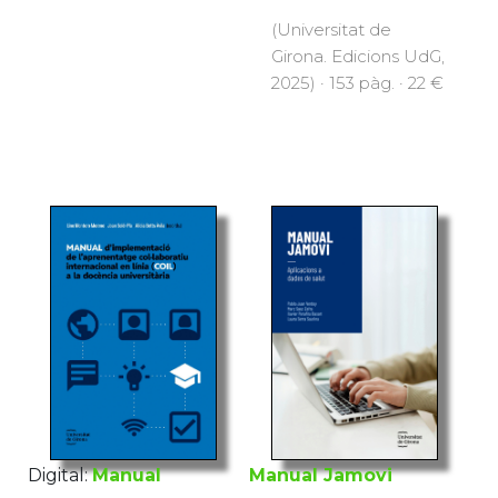
(Universitat de
Girona. Edicions UdG,
2025) · 153 pàg. · 22 €
Digital:
Manual
Manual Jamovi