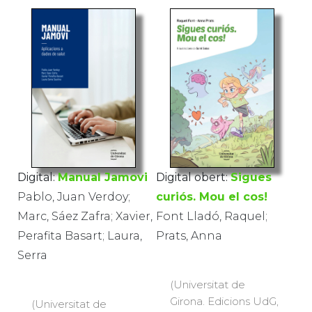
Digital obert:
Sigues
Digital:
Manual Jamovi
curiós. Mou el cos!
Pablo, Juan Verdoy;
Font Lladó, Raquel;
Marc, Sáez Zafra; Xavier,
Prats, Anna
Perafita Basart; Laura,
Serra
(Universitat de
Girona. Edicions UdG,
(Universitat de