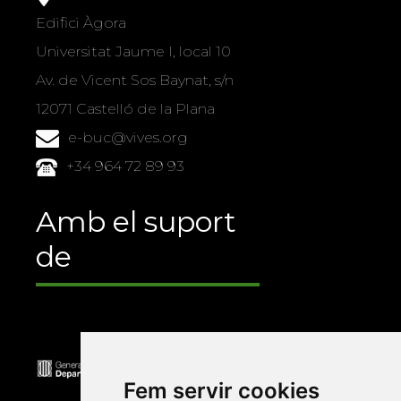
Edifici Àgora
Universitat Jaume I, local 10
Av. de Vicent Sos Baynat, s/n
12071 Castelló de la Plana
e-buc@vives.org
+34 964 72 89 93
Amb el suport
de
Fem servir cookies