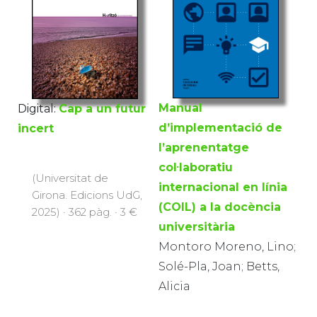
Manual
Digital:
Cap a un futur
d’implementació de
incert
l’aprenentatge
col·laboratiu
(Universitat de
internacional en línia
Girona. Edicions UdG,
(COIL) a la docència
2025) · 362 pàg. · 3 €
universitària
Montoro Moreno, Lino;
Solé-Pla, Joan; Betts,
Alicia