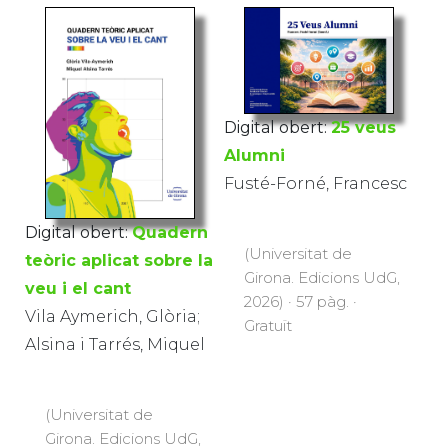
Digital obert:
25 veus
Alumni
Fusté-Forné, Francesc
Digital obert:
Quadern
(Universitat de
teòric aplicat sobre la
Girona. Edicions UdG,
veu i el cant
2026) · 57 pàg. ·
Vila Aymerich, Glòria;
Gratuït
Alsina i Tarrés, Miquel
(Universitat de
Girona. Edicions UdG,