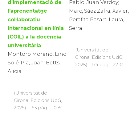
d’implementació de
Pablo, Juan Verdoy;
l’aprenentatge
Marc, Sáez Zafra; Xavier,
col·laboratiu
Perafita Basart; Laura,
internacional en línia
Serra
(COIL) a la docència
universitària
(Universitat de
Montoro Moreno, Lino;
Girona. Edicions UdG,
Solé-Pla, Joan; Betts,
2025) · 174 pàg. · 22 €
Alicia
(Universitat de
Girona. Edicions UdG,
2025) · 153 pàg. · 10 €