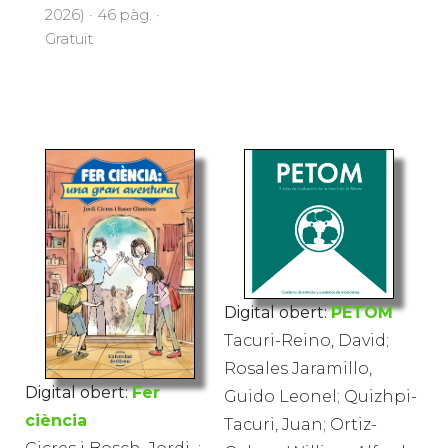
2026) · 46 pàg. ·
Gratuït
Digital obert:
PETOM
Tacuri-Reino, David;
Rosales Jaramillo,
Digital obert:
Fer
Guido Leonel; Quizhpi-
ciència
Tacuri, Juan; Ortiz-