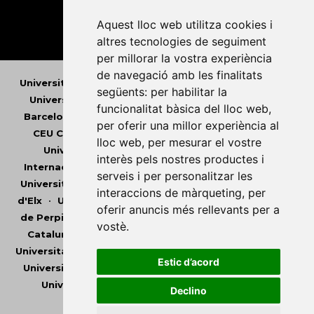
Aquest lloc web utilitza cookies i
altres tecnologies de seguiment
per millorar la vostra experiència
de navegació amb les finalitats
Universitat Abat Oliba CEU
•
Universitat d'Alacant
•
següents:
per habilitar la
Universitat d'Andorra
•
Universitat Autònoma de
funcionalitat bàsica del lloc web
,
Barcelona
•
Universitat de Barcelona
•
Universitat
per oferir una millor experiència al
CEU Cardenal Herrera
•
Universitat de Girona
•
lloc web
,
per mesurar el vostre
Universitat de les Illes Balears
•
Universitat
interès pels nostres productes i
Internacional de Catalunya
•
Universitat Jaume I
•
serveis i per personalitzar les
Universitat de Lleida
•
Universitat Miguel Hernández
interaccions de màrqueting
,
per
d'Elx
•
Universitat Oberta de Catalunya
•
Universitat
oferir anuncis més rellevants per a
de Perpinyà Via Domitia
•
Universitat Politècnica de
vostè
.
Catalunya
•
Universitat Politècnica de València
•
Universitat Pompeu Fabra
•
Universitat Ramon Llull
•
Estic d’acord
Universitat Rovira i Virgili
•
Universitat de Sàsser
•
Universitat de València
•
Universitat de Vic -
Declino
Universitat Central de Catalunya