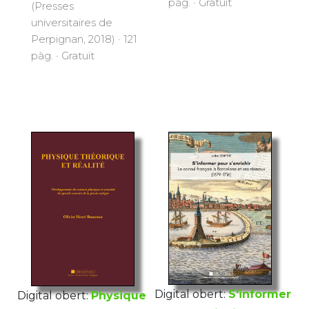
pàg. · Gratuït
(Presses
universitaires de
Perpignan, 2018) · 121
pàg. · Gratuït
Digital obert:
S'informer
Digital obert:
Physique