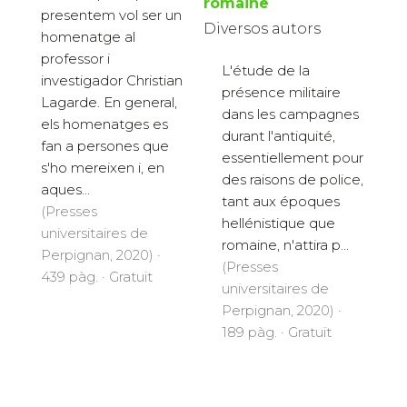
romaine
presentem vol ser un
Diversos autors
homenatge al
professor i
L'étude de la
investigador Christian
présence militaire
Lagarde. En general,
dans les campagnes
els homenatges es
durant l'antiquité,
fan a persones que
essentiellement pour
s'ho mereixen i, en
des raisons de police,
aques...
tant aux époques
(Presses
hellénistique que
universitaires de
romaine, n'attira p...
Perpignan, 2020) ·
(Presses
439 pàg. · Gratuït
universitaires de
Perpignan, 2020) ·
189 pàg. · Gratuït