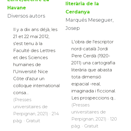
literària de la
Havane
Cerdanya
Diversos autors
Marqués Meseguer,
Josep
Il y a dix ans déjà, les
21 et 22 mai 2012,
L'obra de l'escriptor
s'est tenu à la
nord-català Jordi
Faculté des Lettres
Pere Cerdà (1920-
et des Sciences
2011) una cartografia
humaines de
literària que abasta
l'Université Nice
tota dimensió
Côte d'azur un
espacial -real,
colloque international
imaginada i ficcional.
consa...
Les prospeccions q...
(Presses
(Presses
universitaires de
universitaires de
Perpignan, 2021) · 214
Perpignan, 2021) · 120
pàg. · Gratuït
pàg. · Gratuït