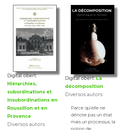
Digital obert:
Digital obert:
La
Hiérarchies,
décomposition
subordinations et
Diversos autors
insubordinations en
Parce qu'elle ne
Roussillon et en
dénote pas un état
Provence
mais un processus, la
Diversos autors
notion de