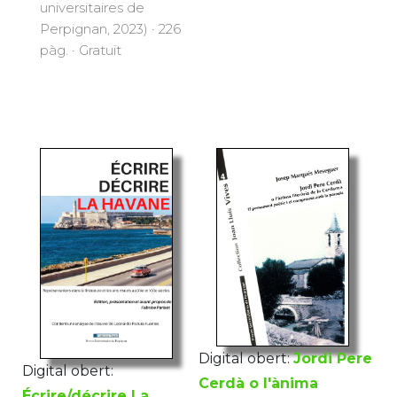
universitaires de
Perpignan, 2023) · 226
pàg. · Gratuït
Digital obert:
Jordi Pere
Digital obert:
Cerdà o l'ànima
Écrire/décrire La