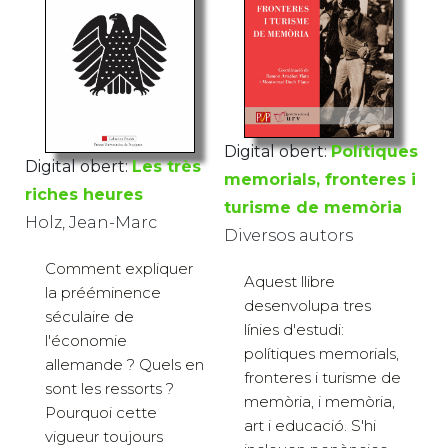
Digital obert:
Polítiques
Digital obert:
Les très
memorials, fronteres i
riches heures
turisme de memòria
Holz, Jean-Marc
Diversos autors
Comment expliquer
Aquest llibre
la prééminence
desenvolupa tres
séculaire de
línies d'estudi:
l'économie
polítiques memorials,
allemande ? Quels en
fronteres i turisme de
sont les ressorts ?
memòria, i memòria,
Pourquoi cette
art i educació. S'hi
vigueur toujours