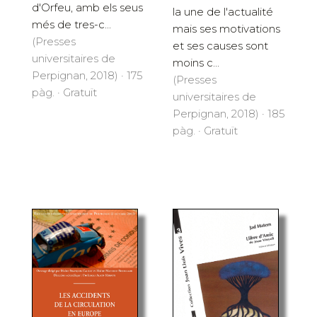
d'Orfeu, amb els seus
la une de l'actualité
més de tres-c...
mais ses motivations
(Presses
et ses causes sont
universitaires de
moins c...
Perpignan, 2018) · 175
(Presses
pàg. · Gratuït
universitaires de
Perpignan, 2018) · 185
pàg. · Gratuït