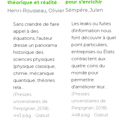
pour s'enrichir
théorique et réalité
Sémpére, Julen
Henri-Rousseau, Olivier
Les leaks ou fuites
Sans craindre de faire
d'information nous
appel à des
font découvrir à quel
équations, l'auteur
point particuliers,
dresse un panorama
entreprises ou États
historique des
contractent aux
sciences physiques
quatre coins du
(physique classique,
monde pour
chimie, mécanique
permettre
quantique, théories
d'améliorer leur...
rela...
(Presses
(Presses
universitaires de
universitaires de
Perpignan, 2018) ·
Perpignan, 2018) ·
448 pàg. · Gratuït
443 pàg. · Gratuït