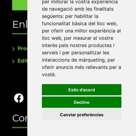
per millorar la vostra experiència
de navegació amb les finalitats
següents:
per habilitar la
Enllaços
funcionalitat bàsica del lloc web
,
per oferir una millor experiència al
lloc web
,
per mesurar el vostre
interès pels nostres productes i
Programa de publicacions
serveis i per personalitzar les
interaccions de màrqueting
,
per
Editorials universitàries a Twitter
oferir anuncis més rellevants per a
vostè
.
Estic d’acord
Declino
Contacte
Canviar preferències