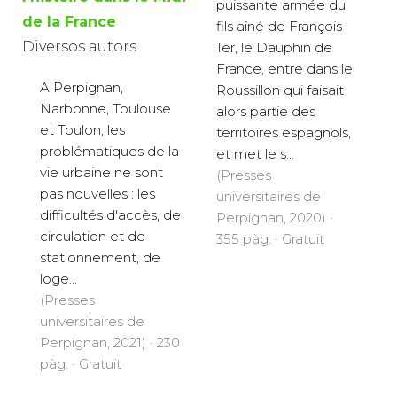
puissante armée du
de la France
fils aîné de François
Diversos autors
1er, le Dauphin de
France, entre dans le
A Perpignan,
Roussillon qui faisait
Narbonne, Toulouse
alors partie des
et Toulon, les
territoires espagnols,
problématiques de la
et met le s...
vie urbaine ne sont
(Presses
pas nouvelles : les
universitaires de
difficultés d'accès, de
Perpignan, 2020) ·
circulation et de
355 pàg. · Gratuït
stationnement, de
loge...
(Presses
universitaires de
Perpignan, 2021) · 230
pàg. · Gratuït