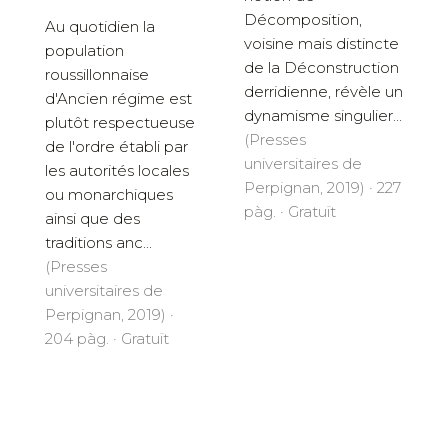
Décomposition,
Au quotidien la
voisine mais distincte
population
de la Déconstruction
roussillonnaise
derridienne, révèle un
d'Ancien régime est
dynamisme singulier...
plutôt respectueuse
(Presses
de l'ordre établi par
universitaires de
les autorités locales
Perpignan, 2019) · 227
ou monarchiques
pàg. · Gratuït
ainsi que des
traditions anc...
(Presses
universitaires de
Perpignan, 2019) ·
204 pàg. · Gratuït