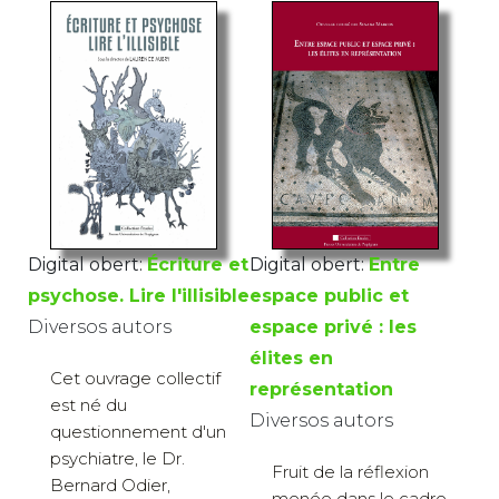
Digital obert:
Écriture et
Digital obert:
Entre
psychose. Lire l'illisible
espace public et
Diversos autors
espace privé : les
élites en
Cet ouvrage collectif
représentation
est né du
Diversos autors
questionnement d'un
psychiatre, le Dr.
Fruit de la réflexion
Bernard Odier,
menée dans le cadre