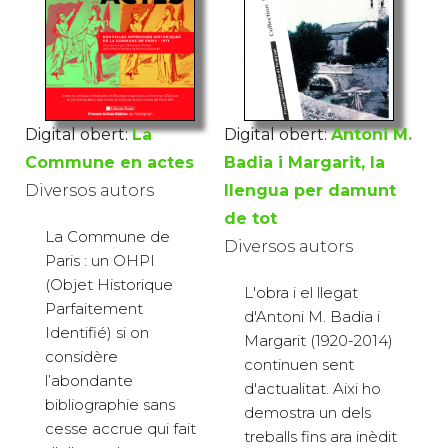
Digital obert:
La
Digital obert:
Antoni M.
Commune en actes
Badia i Margarit, la
Diversos autors
llengua per damunt
de tot
La Commune de
Diversos autors
Paris : un OHPI
(Objet Historique
L'obra i el llegat
Parfaitement
d'Antoni M. Badia i
Identifié) si on
Margarit (1920-2014)
considère
continuen sent
l’abondante
d'actualitat. Aixi ho
bibliographie sans
demostra un dels
cesse accrue qui fait
treballs fins ara inèdit