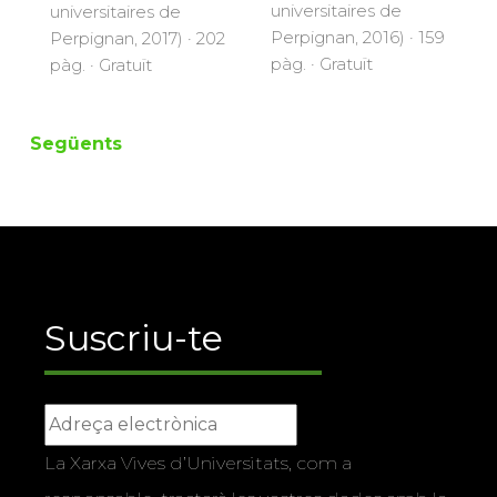
universitaires de
universitaires de
Perpignan, 2016) · 159
Perpignan, 2017) · 202
pàg. · Gratuït
pàg. · Gratuït
Següents
Suscriu-te
La Xarxa Vives d’Universitats, com a