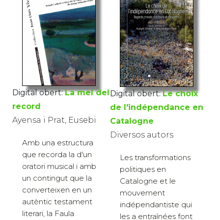
Digital obert:
La mel del
Digital obert:
Le choix
record
de l'indépendance en
Ayensa i Prat, Eusebi
Catalogne
Diversos autors
Amb una estructura
que recorda la d'un
Les transformations
oratori musical i amb
politiques en
un contingut que la
Catalogne et le
converteixen en un
mouvement
autèntic testament
indépendantiste qui
literari, la Faula
les a entraînées font