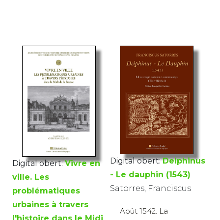
Digital obert:
Delphinus
Digital obert:
Vivre en
- Le dauphin (1543)
ville. Les
Satorres, Franciscus
problématiques
urbaines à travers
Août 1542. La
l'histoire dans le Midi