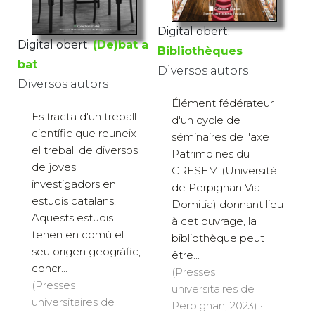
Digital obert:
Digital obert:
(De)bat a
Bibliothèques
bat
Diversos autors
Diversos autors
Élément fédérateur
Es tracta d'un treball
d'un cycle de
científic que reuneix
séminaires de l'axe
el treball de diversos
Patrimoines du
de joves
CRESEM (Université
investigadors en
de Perpignan Via
estudis catalans.
Domitia) donnant lieu
Aquests estudis
à cet ouvrage, la
tenen en comú el
bibliothèque peut
seu origen geogràfic,
être...
concr...
(Presses
(Presses
universitaires de
universitaires de
Perpignan, 2023) ·