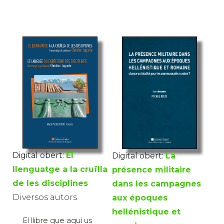
Digital obert:
El
Digital obert:
La
llenguatge a la cruïlla
présence militaire
de les disciplines
dans les campagnes
Diversos autors
aux époques
hellénistique et
El llibre que aquí us