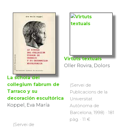
Virtuts textuals
Oller Rovira, Dolors
La schola del
collegium fabrum de
(Servei de
Tarraco y su
Publicacions de la
decoración escultórica
Universitat
Koppel, Eva María
Autònoma de
Barcelona, 1998) · 181
pàg. · 11 €
(Servei de