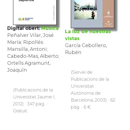
Digital obert:
Música
La luz de nuestras
Peñalver Vilar, José
vistas
María; Ripollés
García Cebollero,
Mansilla, Antoni;
Rubén
Cabedo-Mas, Alberto;
Ortells Agramunt,
(Servei de
Joaquín
Publicacions de la
Universitat
Autònoma de
(Publicacions de la
Barcelona, 2003) · 62
Universitat Jaume I,
pàg. · 6 €
2012) · 347 pàg. ·
Gratuït