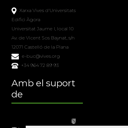
Xarxa Vives d'Universitats
Edifici Àgora
Universitat Jaume I, local 10
Av. de Vicent Sos Baynat, s/n
12071 Castelló de la Plana
e-buc@vives.org
+34 964 72 89 93
Amb el suport
de