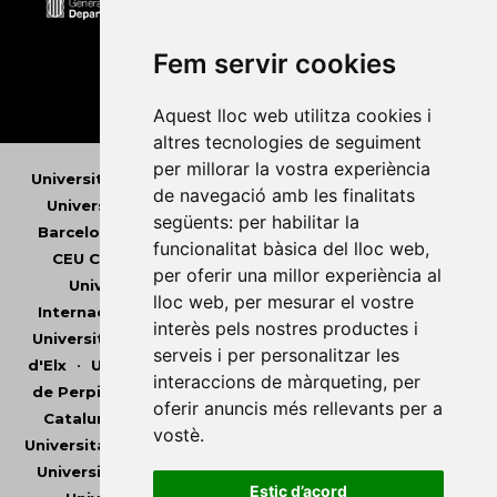
Fem servir cookies
Aquest lloc web utilitza cookies i
altres tecnologies de seguiment
per millorar la vostra experiència
de navegació amb les finalitats
Universitat Abat Oliba CEU
•
Universitat d'Alacant
•
següents:
per habilitar la
Universitat d'Andorra
•
Universitat Autònoma de
funcionalitat bàsica del lloc web
,
Barcelona
•
Universitat de Barcelona
•
Universitat
per oferir una millor experiència al
CEU Cardenal Herrera
•
Universitat de Girona
•
lloc web
,
per mesurar el vostre
Universitat de les Illes Balears
•
Universitat
interès pels nostres productes i
Internacional de Catalunya
•
Universitat Jaume I
•
serveis i per personalitzar les
Universitat de Lleida
•
Universitat Miguel Hernández
interaccions de màrqueting
,
per
d'Elx
•
Universitat Oberta de Catalunya
•
Universitat
oferir anuncis més rellevants per a
de Perpinyà Via Domitia
•
Universitat Politècnica de
vostè
.
Catalunya
•
Universitat Politècnica de València
•
Universitat Pompeu Fabra
•
Universitat Ramon Llull
•
Universitat Rovira i Virgili
•
Universitat de Sàsser
•
Estic d’acord