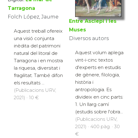
Tarragona
Folch López, Jaume
Entre Asclepi i les
Muses
Aquest treball ofereix
una visió conjunta
Diversos autors
inèdita del patrimoni
Aquest volum aplega
natural del litoral de
vint-i-cinc textos
Tarragona i en mostra
d'experts en estudis
la riquesa, diversitat i
de gènere, filologia,
fragilitat. També difon
història i
els resultats ...
antropologia. Es
(Publicacions URV,
divideix en cinc parts:
2021) · 10 €
1. Un llarg camí
(estudis sobre l'obra...
(Publicacions URV,
2021) · 400 pàg. · 30
€