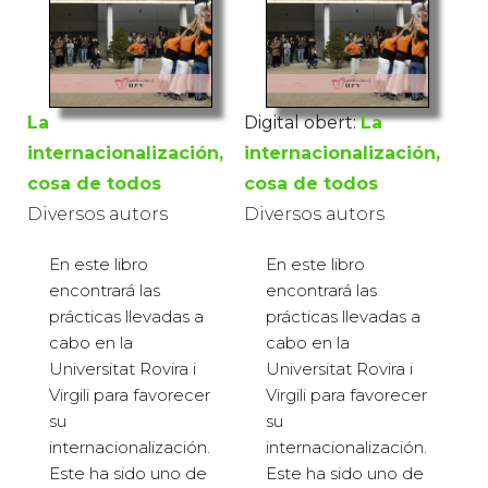
La
Digital obert:
La
internacionalización,
internacionalización,
cosa de todos
cosa de todos
Diversos autors
Diversos autors
En este libro
En este libro
encontrará las
encontrará las
prácticas llevadas a
prácticas llevadas a
cabo en la
cabo en la
Universitat Rovira i
Universitat Rovira i
Virgili para favorecer
Virgili para favorecer
su
su
internacionalización.
internacionalización.
Este ha sido uno de
Este ha sido uno de