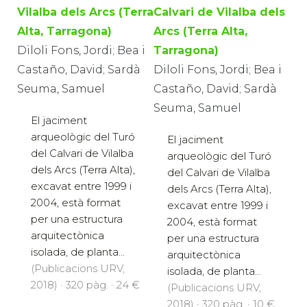
Vilalba dels Arcs (Terra
Calvari de Vilalba dels
Alta, Tarragona)
Arcs (Terra Alta,
Diloli Fons, Jordi; Bea i
Tarragona)
Castaño, David; Sardà
Diloli Fons, Jordi; Bea i
Seuma, Samuel
Castaño, David; Sardà
Seuma, Samuel
El jaciment
arqueològic del Turó
El jaciment
del Calvari de Vilalba
arqueològic del Turó
dels Arcs (Terra Alta),
del Calvari de Vilalba
excavat entre 1999 i
dels Arcs (Terra Alta),
2004, està format
excavat entre 1999 i
per una estructura
2004, està format
arquitectònica
per una estructura
isolada, de planta...
arquitectònica
(Publicacions URV,
isolada, de planta...
2018) · 320 pàg. · 24 €
(Publicacions URV,
2018) · 320 pàg. · 10 €