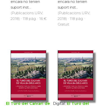
encara no tenien
encara no tenien
suport inst...
suport inst...
(Publicacions URV,
(Publicacions URV,
2018) · 118 pàg. · 16 €
2018) · 118 pàg. ·
Gratuït
El Turó del Calvari de
Digital:
El Turó del