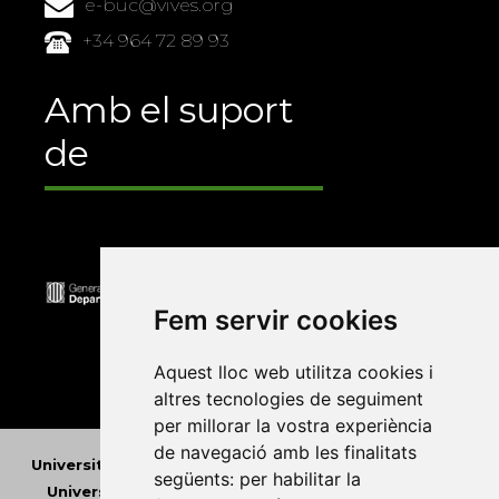
e-buc@vives.org
+34 964 72 89 93
Amb el suport
de
Fem servir cookies
Aquest lloc web utilitza cookies i
altres tecnologies de seguiment
per millorar la vostra experiència
de navegació amb les finalitats
Universitat Abat Oliba CEU
•
Universitat d'Alacant
•
següents:
per habilitar la
Universitat d'Andorra
•
Universitat Autònoma de