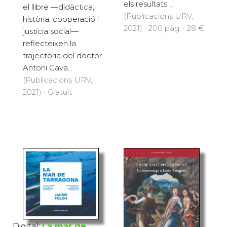
els resultats ...
el llibre ­—didàctica,
(Publicacions URV,
història, cooperació i
2021) · 200 pàg. · 28 €
justícia social—
reflecteixen la
trajectòria del doctor
Antoni Gava...
(Publicacions URV,
2021) · Gratuït
Digital:
La mar de