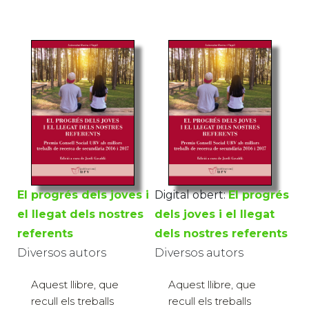
El progrés dels joves i
Digital obert:
El progrés
el llegat dels nostres
dels joves i el llegat
referents
dels nostres referents
Diversos autors
Diversos autors
Aquest llibre, que
Aquest llibre, que
recull els treballs
recull els treballs