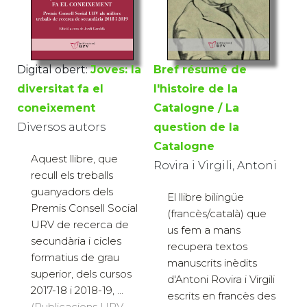
Digital obert:
Joves: la
Bref résumé de
diversitat fa el
l'histoire de la
coneixement
Catalogne / La
Diversos autors
question de la
Catalogne
Aquest llibre, que
Rovira i Virgili, Antoni
recull els treballs
guanyadors dels
El llibre bilingüe
Premis Consell Social
(francès/català) que
URV de recerca de
us fem a mans
secundària i cicles
recupera textos
formatius de grau
manuscrits inèdits
superior, dels cursos
d'Antoni Rovira i Virgili
2017-18 i 2018-19, ...
escrits en francès des
(Publicacions URV,