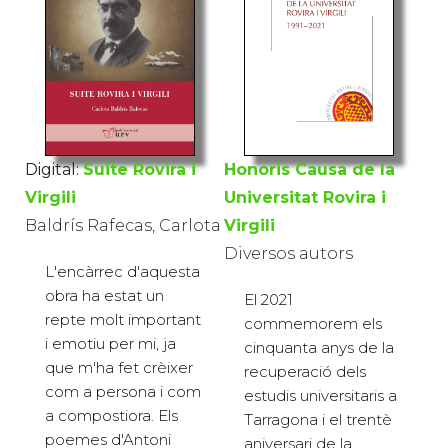
Digital:
Suite Rovira i
Honoris Causa de la
Virgili
Universitat Rovira i
Baldrís Rafecas, Carlota
Virgili
Diversos autors
L'encàrrec d'aquesta
obra ha estat un
El 2021
repte molt important
commemorem els
i emotiu per mi, ja
cinquanta anys de la
que m'ha fet crèixer
recuperació dels
com a persona i com
estudis universitaris a
a compostiora. Els
Tarragona i el trentè
poemes d'Antoni
aniversari de la