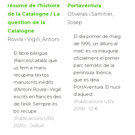
résumé de l'histoire
Portaventura
de la Catalogne / La
Oliveras i Samitier,
question de la
Josep
Catalogne
El dia primer de maig
Rovira i Vigili, Antoni
de 1995, un dilluns al
matí, es va inaugurar
El llibre bilingüe
oficialment el primer
(francès/català) que
parc temàtic de la
us fem a mans
península Ibèrica,
recupera textos
que es diria
manuscrits inèdits
PortAventura. El nucli
d'Antoni Rovira i Virgili
d'aquest...
escrits en francès des
(Publicacions URV,
de l'exili. Sempre és
2019) · 10 €
bo recupe...
(Publicacions URV,
2020) · Gratuït