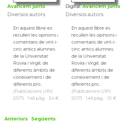
Avancem junts
Digital:
Avancem junts
Diversos autors
Diversos autors
En aquest llibre es
En aquest llibre es
recullen les opinions i
recullen les opinions i
comentaris de vint-i-
comentaris de vint-i-
cinc antics alumnes
cinc antics alumnes
de la Universitat
de la Universitat
Rovira i Virgili, de
Rovira i Virgili, de
diferents àmbits de
diferents àmbits de
coneixement i de
coneixement i de
diferents pro...
diferents pro...
(Publicacions URV,
(Publicacions URV,
2017) · 146 pàg. · 34 €
2017) · 146 pàg. · 10 €
Anteriors
Següents