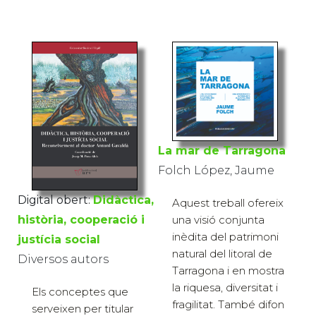
La mar de Tarragona
Folch López, Jaume
Digital obert:
Didàctica,
Aquest treball ofereix
una visió conjunta
història, cooperació i
inèdita del patrimoni
justícia social
natural del litoral de
Diversos autors
Tarragona i en mostra
la riquesa, diversitat i
Els conceptes que
fragilitat. També difon
serveixen per titular