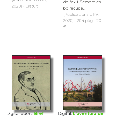
de l'exili. Sempre és
2020) · Gratuït
bo recupe...
(Publicacions URV,
2020) · 204 pàg. · 20
€
Digital obert:
Bref
Digital:
L'aventura de