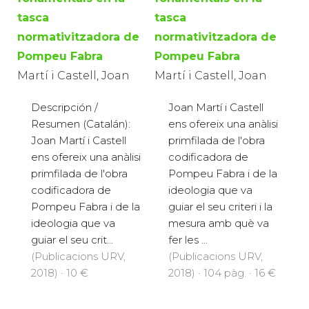
tasca
tasca
normativitzadora de
normativitzadora de
Pompeu Fabra
Pompeu Fabra
Martí i Castell, Joan
Martí i Castell, Joan
Descripción /
Joan Martí i Castell
Resumen (Catalán):
ens ofereix una anàlisi
Joan Martí i Castell
primfilada de l'obra
ens ofereix una anàlisi
codificadora de
primfilada de l'obra
Pompeu Fabra i de la
codificadora de
ideologia que va
Pompeu Fabra i de la
guiar el seu criteri i la
ideologia que va
mesura amb què va
guiar el seu crit...
fer les ...
(Publicacions URV,
(Publicacions URV,
2018) · 10 €
2018) · 104 pàg. · 16 €