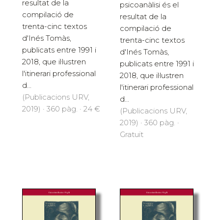
resultat de la
psicoanàlisi és el
compilació de
resultat de la
trenta-cinc textos
compilació de
d'Inés Tomàs,
trenta-cinc textos
publicats entre 1991 i
d'Inés Tomàs,
2018, que il·lustren
publicats entre 1991 i
l'itinerari professional
2018, que il·lustren
d...
l'itinerari professional
(Publicacions URV,
d...
2019) · 360 pàg. · 24 €
(Publicacions URV,
2019) · 360 pàg. ·
Gratuït