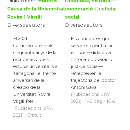
Digital obert:
Honoris
Didàctica, història,
Causa de la Universitat
cooperació i justícia
Rovira i Virgili
social
Diversos autors
Diversos autors
El 2021
Els conceptes que
commemorem els
serveixen per titular
cinquanta anys de la
el llibre ­—didàctica,
recuperació dels
història, cooperació i
estudis universitaris a
justícia social—
Tarragona i el trentè
reflecteixen la
aniversari de la
trajectòria del doctor
creació de la
Antoni Gava...
Universitat Rovira i
(Publicacions URV,
Virgili. Per ...
2021) · 148 pàg. · 16 €
(Publicacions URV,
2021) · Gratuït