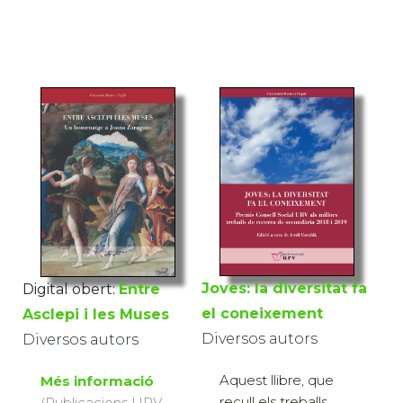
Joves: la diversitat fa
Digital obert:
Entre
el coneixement
Asclepi i les Muses
Diversos autors
Diversos autors
Aquest llibre, que
Més informació
recull els treballs
(Publicacions URV,