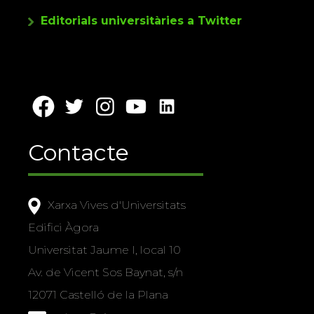
Editorials universitàries a Twitter
Contacte
Xarxa Vives d'Universitats
Edifici Àgora
Universitat Jaume I, local 10
Av. de Vicent Sos Baynat, s/n
12071 Castelló de la Plana