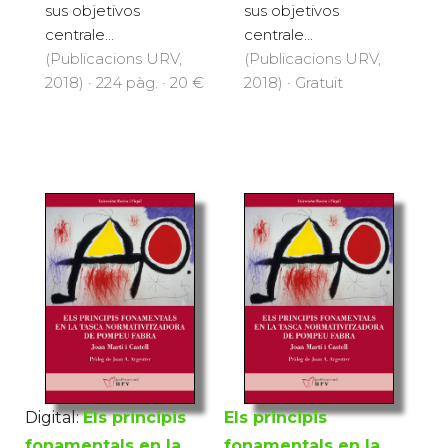
sus objetivos
sus objetivos
centrale...
centrale...
(Publicacions URV,
(Publicacions URV,
2018) · 224 pàg. · 20 €
2018) · Gratuït
Digital:
Els principis
Els principis
fonamentals en la
fonamentals en la