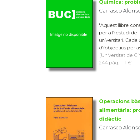
Carrasco Alonso,
"Aquest llibre con
per a l?estudi de l
universitari. Cada
d?objectius per ass
(Universitat de Gi
244 pàg. · 11 €
Operacions bàs
alimentària: pr
didàctic
Carrasco Alonso,
"Aquest llibre és u