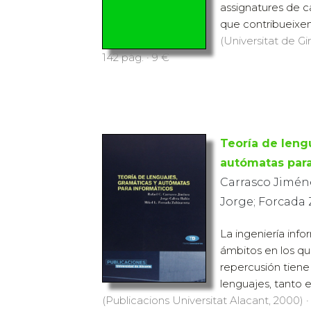
que contribueixen
(Universitat de Gi
142 pàg. · 9 €
Teoría de leng
autómatas para
Carrasco Jiméne
Jorge; Forcada 
La ingeniería info
ámbitos en los q
repercusión tiene
lenguajes, tanto e
(Publicacions Universitat Alacant, 2000) ·