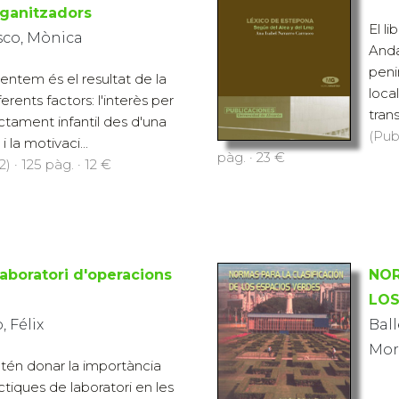
rganitzadors
El l
sco, Mònica
Anda
peni
entem és el resultat de la
loca
erents factors: l'interès per
trans.
actament infantil des d'una
(Pub
i la motivaci...
pàg. · 23 €
 · 125 pàg. · 12 €
laboratori d'operacions
NOR
LOS
 Félix
Ball
Mor
tén donar la importància
tiques de laboratori en les
ire cientifico-tecnològic, ja