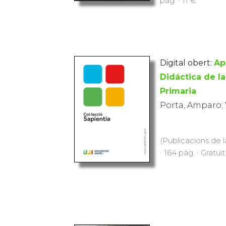
Digital obert:
Ap
Didáctica de l
Primaria
Porta, Amparo; 
(Publicacions de l
· 164 pàg. · Gratuït
CIRIACO, ESCU