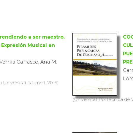
rendiendo a ser maestro.
COO
a Expresión Musical en
CUL
PUE
Vernia Carrasco, Ana M.
PRE
Car
Lor
a Universitat Jaume I, 2015)
(Universitat Politècnica de V
LTOR
INI