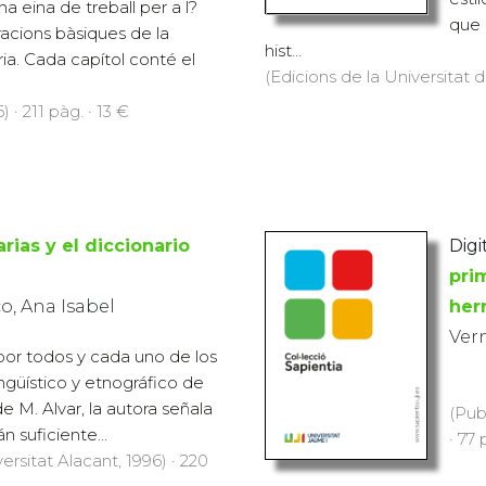
que 
racions bàsiques de la
hist...
ria. Cada capítol conté el
(Edicions de la Universitat d
 · 211 pàg. · 13 €
arias y el diccionario
Digi
pri
o, Ana Isabel
her
Vern
 por todos y cada uno de los
ngüístico y etnográfico de
de M. Alvar, la autora señala
(Pub
n suficiente...
· 77 
ersitat Alacant, 1996) · 220