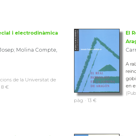
ecial i electrodinàmica
El 
Ara
 Josep; Molina Compte,
Car
A ra
rein
gobi
icions de la Universitat de
en e
 8 €
(Pub
pàg. · 13 €
emes i lectures curioses
De 