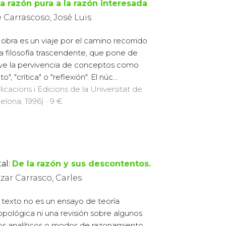
 Carrascoso, José Luis
 obra es un viaje por el camino recorrido
la filosofía trascendente, que pone de
eve la pervivencia de conceptos como
to", "crítica" o "reflexión". El núc...
licacions i Edicions de la Universitat de
elona, 1996) · 9 €
al:
De la razón y sus descontentos.
zar Carrasco, Carles
 texto no es un ensayo de teoría
opológica ni una revisión sobre algunos
los analíticos o modos de razonamiento