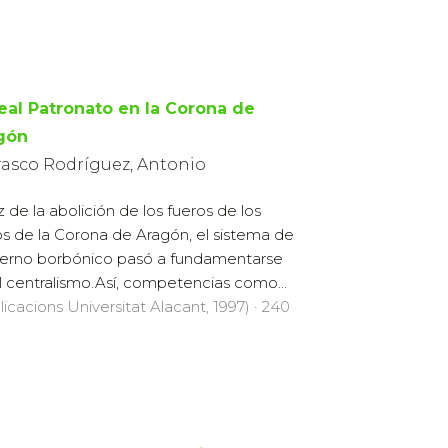
Real Patronato en la Corona de
gón
rasco Rodríguez, Antonio
íz de la abolición de los fueros de los
os de la Corona de Aragón, el sistema de
erno borbónico pasó a fundamentarse
l centralismo.Así, competencias como...
licacions Universitat Alacant, 1997) · 240
la razón pura a la razón interesada