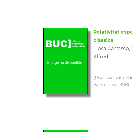
Relativitat esp
clàssica
Llosa Carrasco,
Alfred
(Publicacions i Ed
Barcelona, 1998) ·
Química: probl