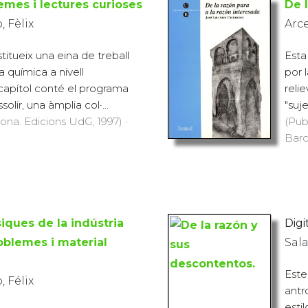
 Fèlix
Arce
stitueix una eina de treball
Esta
a química a nivell
por 
 capítol conté el programa
reli
olir, una àmplia col·...
"suje
rona. Edicions UdG, 1997) ·
(Pub
Barc
iques de la indústria
Digit
oblemes i material
Sala
Este
 Félix
antr
esti
na eina de treball per a l?