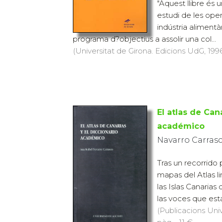
estudi de les ope
indústria alimentà
programa d?objectius a assolir una col...
(Universitat de Girona. Edicions UdG, 1996)
El atlas de Can
académico
Navarro Carrasc
Tras un recorrido
mapas del Atlas li
las Islas Canarias 
las voces que está
(Publicacions Univ
pàg. · 11 €