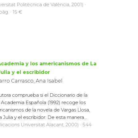
versitat Politècnica de València, 2001) ·
pàg. · 15 €
Academia y los americanismos de La
Julia y el escribidor
rro Carrasco, Ana Isabel
utora comprueba si el Diccionario de la
 Academia Española (1992) recoge los
icanismos de la novela de Vargas Llosa,
a Julia y el escribidor. De esta manera...
licacions Universitat Alacant, 2000) · 544