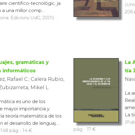
(Uni
 a una millor comp...
206 
rona. Edicions UdG, 2001) ·
uajes, gramáticas y
La 
 informáticos
tía 
z, Rafael C.; Calera Rubio,
Nava
Zubizarreta, Mikel L.
La a
Real
rmática es uno de los
amer
ue mayor importancia y
La tí
 la teoría matemática de los
(Pub
n el desarrollo de lenguaj...
pàg. · 17 €
 148 pàg. · 14 €