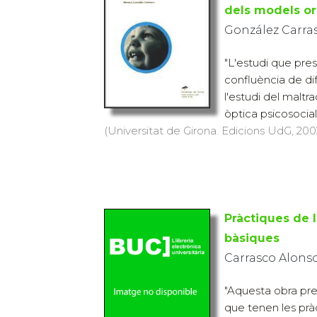
dels models o
González Carra
"L'estudi que pres
confluència de dif
l'estudi del maltr
òptica psicosocial 
(Universitat de Girona. Edicions UdG, 2002)
Pràctiques de 
bàsiques
Carrasco Alonso,
"Aquesta obra pre
que tenen les pràc
assignatures de ca