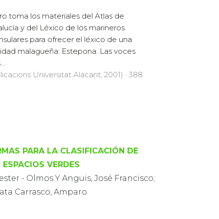
ibro toma los materiales del Atlas de
lucía y del Léxico de los marineros
nsulares para ofrecer el léxico de una
lidad malagueña: Estepona. Las voces
..
licacions Universitat Alacant, 2001) · 388
MAS PARA LA CLASIFICACIÓN DE
 ESPACIOS VERDES
ester - Olmos Y Anguis, José Francisco;
ata Carrasco, Amparo