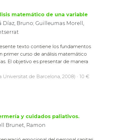
lisis matemático de una variable
á Díaz, Bruno; Guilleumas Morell,
tserrat
resente texto contiene los fundamentos
n primer curso de análisis matemático
ias. El objetivo es presentar de manera
la Universitat de Barcelona, 2008) · 10 €
ermería y cuidados paliativos.
ell Brunet, Ramon
reparació emocional del personal sanitari