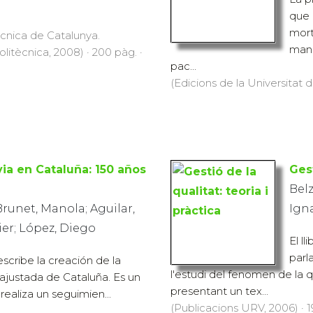
que 
mort
ècnica de Catalunya.
mane
Politècnica, 2008) · 200 pàg. ·
pac...
(Edicions de la Universitat d
via en Cataluña: 150 años
Gest
Belz
Brunet, Manola; Aguilar,
Ign
vier; López, Diego
El ll
parl
escribe la creación de la
l'estudi del fenomen de la qu
ajustada de Cataluña. Es un
presentant un tex...
realiza un seguimien...
(Publicacions URV, 2006) · 1