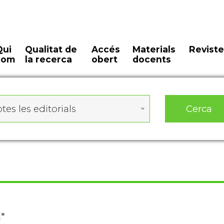
Qui
Qualitat de
Accés
Materials
Reviste
som
la recerca
obert
docents
Cerca
tes les editorials
n"