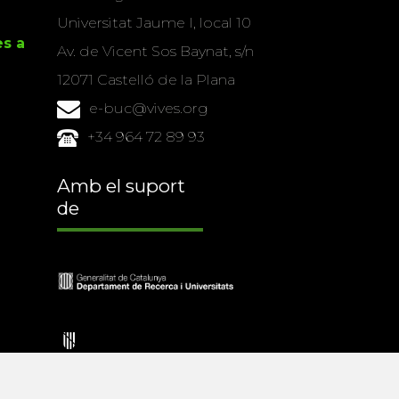
Universitat Jaume I, local 10
es a
Av. de Vicent Sos Baynat, s/n
12071 Castelló de la Plana
e-buc@vives.org
+34 964 72 89 93
Amb el suport
de