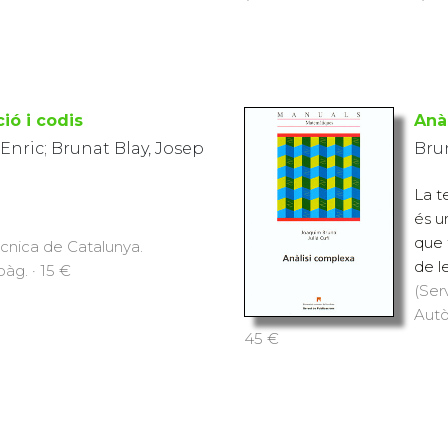
ió i codis
Anà
Enric; Brunat Blay, Josep
Bru
La t
és u
que 
ècnica de Catalunya.
de l
pàg. · 15 €
(Ser
Autò
45 €