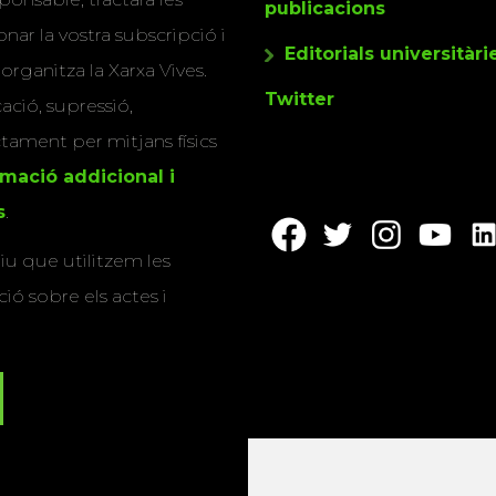
publicacions
nar la vostra subscripció i
Editorials universitàri
 organitza la Xarxa Vives.
Twitter
cació, supressió,
actament per mitjans físics
rmació addicional i
s
.
u que utilitzem les
ió sobre els actes i