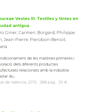
ureae Vestes III. Textiles y tintes en
ciudad antigua
ro Giner, Carmen; Borgard, Philippe;
n, Jean-Pierre; Pierobon-Benoit,
aela
ondicionament de les matèries primeres i
aboració dels diferents productes
facturats relacionats amb la indústria
star du...
at de València, 2011) · 288 pàg. · 30 €