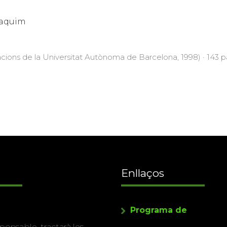
oaquim
acions de la Universitat Autònoma de Barcelona, 1998) · 143 pà
Enllaços
Programa de
ponsable, tractarà les