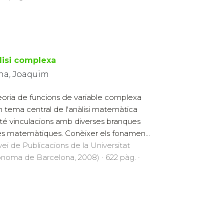
lisi complexa
na, Joaquim
eoria de funcions de variable complexa
n tema central de l'anàlisi matemàtica
té vinculacions amb diverses branques
es matemàtiques. Conèixer els fonamen...
vei de Publicacions de la Universitat
noma de Barcelona, 2008) · 622 pàg. ·