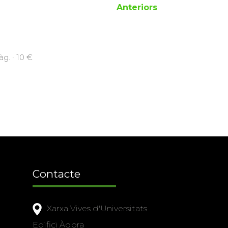
Anteriors
g. · 10 €
Contacte
Xarxa Vives d'Universitats
Edifici Àgora