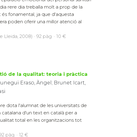
dia rere dia treballa molt a prop de la
 és fonamental, ja que d'aquesta
ra poden oferir una millor atenció al
e Lleida, 2008) · 92 pàg. · 10 €
ió de la qualitat: teoria i pràctica
unegui Eraso, Àngel; Brunet Icart,
asi
ibre dota l'alumnat de les universitats de
a catalana d'un text en català per a
alitat total en les organitzacions tot
92 pàg. · 12 €