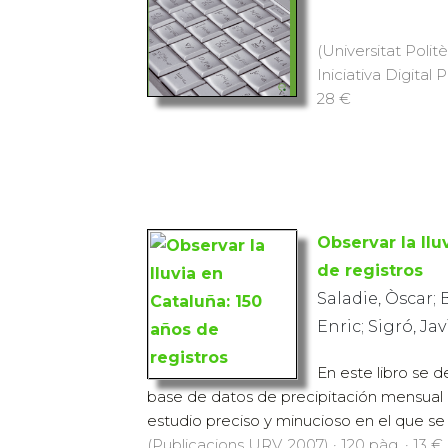
(Universitat Polit
Iniciativa Digital 
28 €
Observar la llu
de registros
Saladie, Òscar; 
Enric; Sigró, Ja
En este libro se d
base de datos de precipitación mensual 
estudio preciso y minucioso en el que se 
(Publicacions URV, 2007) · 120 pàg. · 13 €