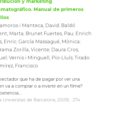
tribución y marketing
ematográfico. Manual de primeros
lios
amoros i Manteca, David; Baldó
ent, Marta; Brunet Fuertes, Pau; Enrich
, Enric; García Massagué, Mònica;
ama Zorilla, Vicente; Daura Cros,
el; Vernis i Minguell, Pío-Lluís; Tirado
mírez, Francisco
spectador que ha de pagar por ver una
n va a comprar o a invertir en un filme?
etencia,...
la Universitat de Barcelona, 2009) · 274