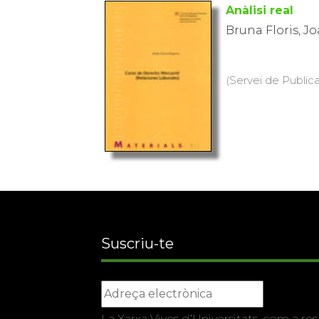
Anàlisi real
Bruna Floris, J
(Servei de Public
Suscriu-te
La Xarxa Vives d’Universitats, com a res