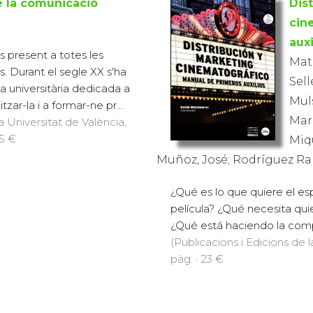
e la comunicació
Dis
cin
auxi
 present a totes les
Mat
. Durant el segle XX s'ha
Sell
na universitària dedicada a
Muls
tzar-la i a formar-ne pr...
Marr
a Universitat de València,
25 €
Miqu
Muñoz, José; Rodríguez Ra
¿Qué es lo que quiere el e
película? ¿Qué necesita quie
¿Qué está haciendo la comp
(Publicacions i Edicions de 
pàg. · 23 €