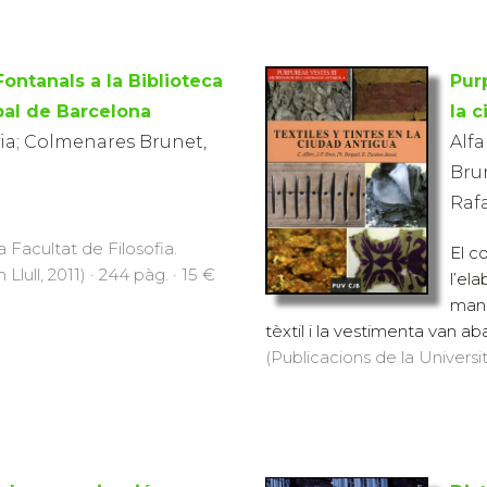
 Fontanals a la Biblioteca
Purp
pal de Barcelona
la 
lvia; Colmenares Brunet,
Alfa
Bru
Raf
a Facultat de Filosofia.
El c
lull, 2011) · 244 pàg. · 15 €
l’el
manu
tèxtil i la vestimenta van aba
(Publicacions de la Universit