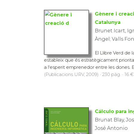
Gènere i creac
Catalunya
Brunet Icart, Ig
Àngel; Valls Fo
El Llibre Verd de
estableix que és estratègicament priorit
a l'esperit emprenedor entre les dones. E
(Publicacions URV, 2009) · 230 pàg. · 16 €
Cálculo para in
Brunat Blay, Jo
José Antonio