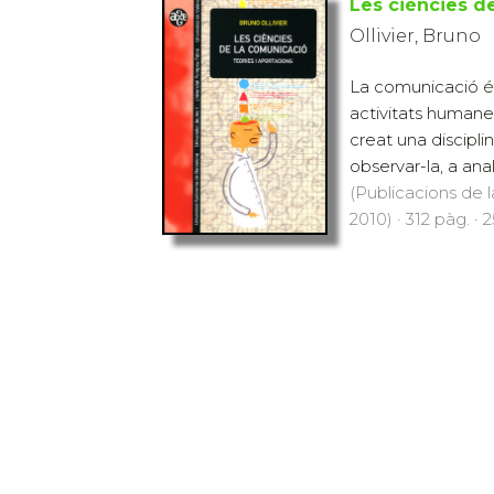
Les ciències d
Ollivier, Bruno
La comunicació és
activitats humanes
creat una discipli
observar-la, a anali
(Publicacions de l
2010) · 312 pàg. · 