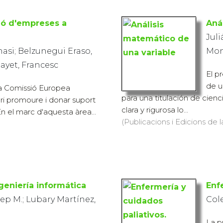
ió d'empreses a
Aná
Juli
nasi; Belzunegui Eraso,
Mon
nayet, Francesc
El p
de u
 la Comissió Europea
para una titulación de cienc
ari promoure i donar suport
clara y rigurosa lo...
n el marc d'aquesta àrea...
(Publicacions i Edicions de 
geniería informática
Enf
sep M.; Lubary Martínez,
Col
La p