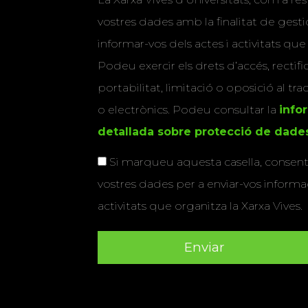
vostres dades amb la finalitat de gestio
informar-vos dels actes i activitats que
Podeu exercir els drets d’accés, rectifi
portabilitat, limitació o oposició al tr
o electrònics. Podeu consultar la
info
detallada sobre protecció de dade
Si marqueu aquesta casella, consenti
vostres dades per a enviar-vos informac
activitats que organitza la Xarxa Vives.