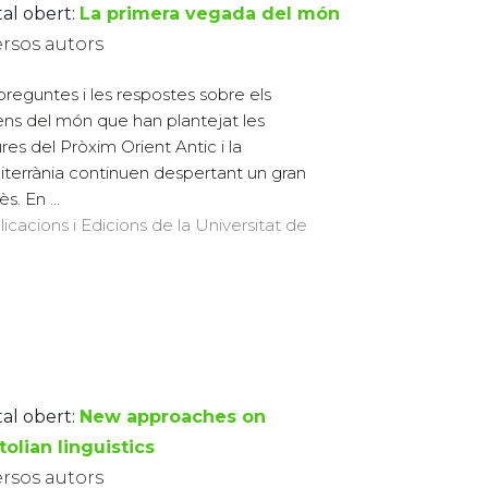
tal obert:
La primera vegada del món
ersos autors
preguntes i les respostes sobre els
ens del món que han plantejat les
ures del Pròxim Orient Antic i la
terrània continuen despertant un gran
ès. En ...
licacions i Edicions de la Universitat de
tal obert:
New approaches on
olian linguistics
ersos autors