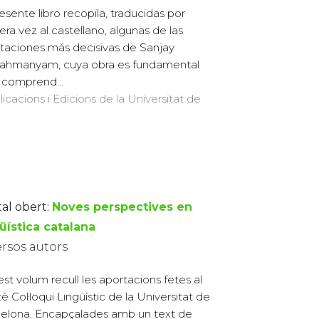
resente libro recopila, traducidas por
era vez al castellano, algunas de las
taciones más decisivas de Sanjay
ahmanyam, cuya obra es fundamental
 comprend...
licacions i Edicions de la Universitat de
tal obert:
Noves perspectives en
üística catalana
ersos autors
st volum recull les aportacions fetes al
tè Col·loqui Lingüístic de la Universitat de
elona. Encapçalades amb un text de