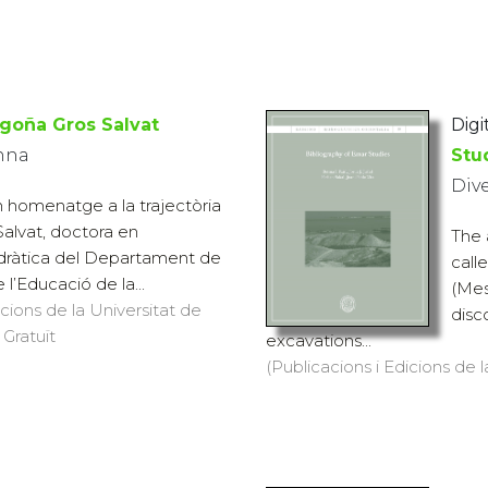
goña Gros Salvat
Digi
Anna
Stu
Div
n homenatge a la trajectòria
alvat, doctora en
The 
dràtica del Departament de
cal
e l’Educació de la...
(Me
icions de la Universitat de
disc
 Gratuït
excavations...
(Publicacions i Edicions de l