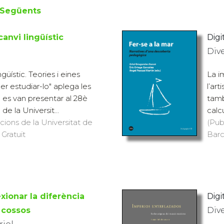
Següents
canvi lingüístic
Digi
Div
ingüístic. Teories i eines
La i
r estudiar-lo" aplega les
l’ar
 es van presentar al 28è
tamb
 de la Universit...
calc
icions de la Universitat de
(Pub
 Gratuït
Barc
exionar la diferència
Digi
 cossos
Div