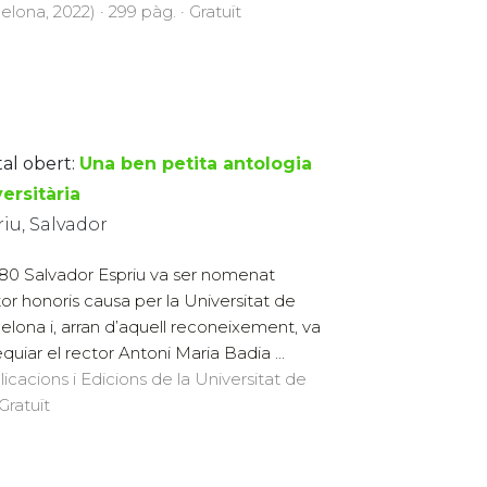
elona, 2022) · 299 pàg. · Gratuït
tal obert:
Una ben petita antologia
ersitària
iu, Salvador
980 Salvador Espriu va ser nomenat
or honoris causa per la Universitat de
elona i, arran d’aquell reconeixement, va
quiar el rector Antoni Maria Badia ...
licacions i Edicions de la Universitat de
Gratuït