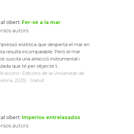
tal obert:
Fer-se a la mar
ersos autors
mpressió estètica que desperta el mar en
tista resulta incomparable. Però el mar
é suscita una atracció instrumental i
ulada que té per objecte t...
licacions i Edicions de la Universitat de
elona, 2023) · Gratuït
tal obert:
Imperios entrelazados
ersos autors