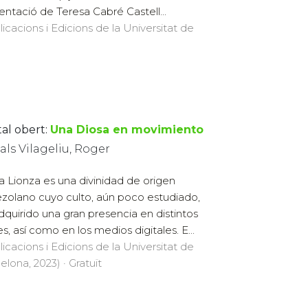
entació de Teresa Cabré Castell...
licacions i Edicions de la Universitat de
tal obert:
Una Diosa en movimiento
ls Vilageliu, Roger
a Lionza es una divinidad de origen
zolano cuyo culto, aún poco estudiado,
dquirido una gran presencia en distintos
es, así como en los medios digitales. E...
licacions i Edicions de la Universitat de
elona, 2023) · Gratuït