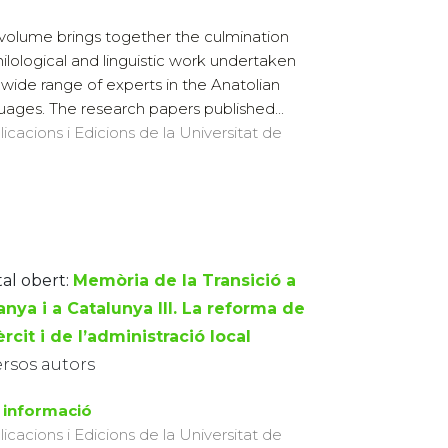
 volume brings together the culmination
hilological and linguistic work undertaken
 wide range of experts in the Anatolian
uages. The research papers published...
licacions i Edicions de la Universitat de
tal obert:
Memòria de la Transició a
nya i a Catalunya III. La reforma de
èrcit i de l’administració local
ersos autors
 informació
licacions i Edicions de la Universitat de