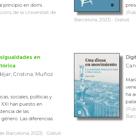
l principio en domi...
pres
icions de la Universitat de
(Pub
Barcelona, 2023) · Gratuït
sigualdades en
Digi
tórica
Cana
jar, Cristina; Muñoz
Marí
vene
ha a
as, sociales, políticas y
país
lo XXI han puesto en
(Pub
stencia de las
Barc
género. Las diferencias
de Barcelona, 2023) · Gratuït