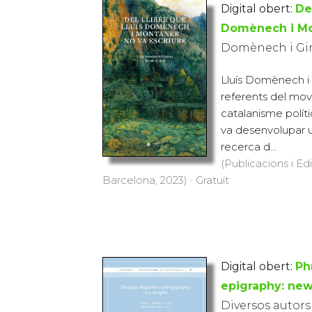
Digital obert:
De
Domènech i Mo
Domènech i Girb
Lluís Domènech i 
referents del mov
catalanisme políti
va desenvolupar u
recerca d...
(Publicacions i Ed
Barcelona, 2023) · Gratuït
Digital obert:
Ph
epigraphy: new
Diversos autors