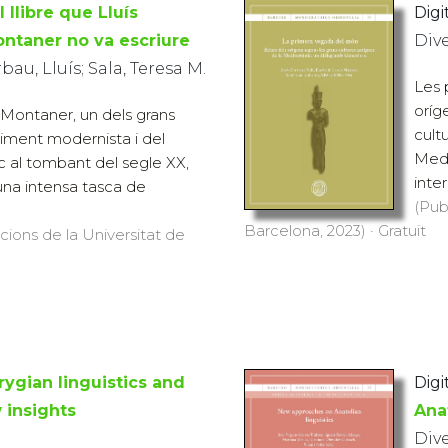
l llibre que Lluís
Digi
ntaner no va escriure
Div
au, Lluís; Sala, Teresa M.
Les 
oríg
Montaner, un dels grans
cult
iment modernista i del
Medi
c al tombant del segle XX,
inter
na intensa tasca de
(Pub
Barcelona, 2023) · Gratuït
icions de la Universitat de
rygian linguistics and
Digi
 insights
Anat
Div