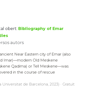
tal obert:
Bibliography of Emar
dies
ersos autors
ancient Near Eastern city of Emar (also
led Imar)—modern Old Meskene
skene Qadima) or Tell Meskene—was
overed in the course of rescue
a Universitat de Barcelona, 2023) · Gratuït