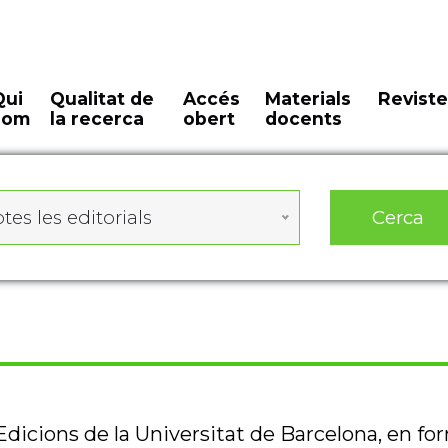
Qui
Qualitat de
Accés
Materials
Reviste
som
la recerca
obert
docents
Cerca
tes les editorials
 Edicions de la Universitat de Barcelona, en fo