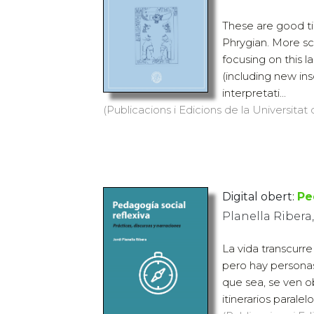
These are good ti
Phrygian. More sc
focusing on this 
(including new ins
interpretati...
(Publicacions i Edicions de la Universitat 
Digital obert:
Pe
Planella Ribera,
La vida transcurre
pero hay personas
que sea, se ven ob
itinerarios paralel