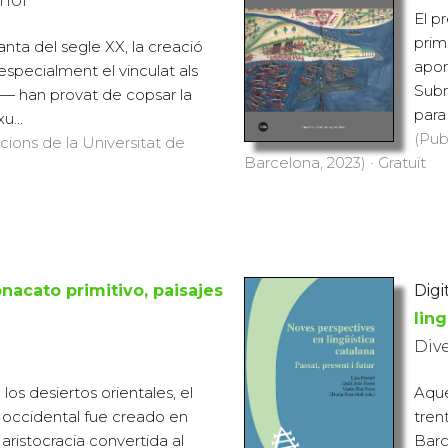
riol
El p
prim
nta del segle XX, la creació
apor
specialment el vinculat als
Subr
s— han provat de copsar la
para
u...
(Pub
icions de la Universitat de
Barcelona, 2023) · Gratuït
nacato primitivo, paisajes
Digi
ling
Div
los desiertos orientales, el
Aque
occidental fue creado en
tren
 aristocracia convertida al
Barc