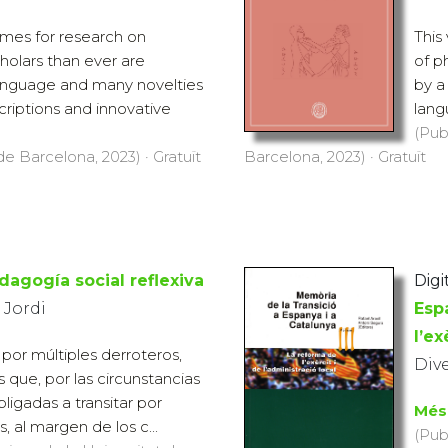
mes for research on
This
holars than ever are
of p
language and many novelties
by a
criptions and innovative
lang
(Pub
de Barcelona, 2023) · Gratuït
Barcelona, 2023) · Gratuït
dagogía social reflexiva
Digi
 Jordi
Espa
l’ex
 por múltiples derroteros,
Div
 que, por las circunstancias
ligadas a transitar por
Més
os, al margen de los c...
(Pub