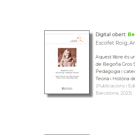
Digital obert:
Be
Escofet Roig, 
Aquest llibre és u
de Begoña Gros S
Pedagogia i cate
Teoria i Història d
(Publicacions i Ed
Barcelona, 2023) ·