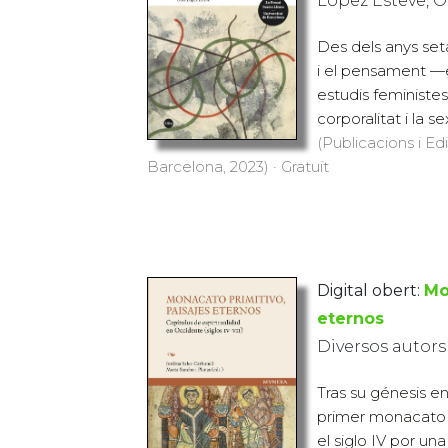
López Esteve, O
Des dels anys seta
i el pensament —e
estudis feministe
corporalitat i la sex
(Publicacions i Ed
Barcelona, 2023) · Gratuït
Digital obert:
Mo
eternos
Diversos autors
Tras su génesis en 
primer monacato 
el siglo IV por una