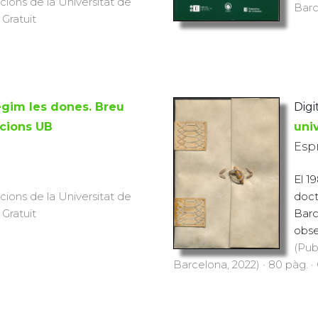
icions de la Universitat de
Barc
 Gratuït
egim les dones. Breu
Digi
icions UB
univ
Espr
El 1
icions de la Universitat de
doct
 Gratuït
Barc
obse
(Pub
Barcelona, 2022) · 80 pàg. · 